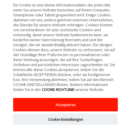
N&D ANCESTRAL CAT KASTRIERT HÜHNCHEN
Ein Cookie ist eine kleine Informationsdatei, die jedes Mal,
wenn Sie unsere Website besuchen, auf Ihrem Computer,
1,5KG
Smartphone oder Tablet gespeichert wird. Einige Cookies
stammen von uns, andere gehören externen Unternehmen,
die Dienste für unsere Website erbringen. Cookies können
von verschiedener Art sein: technische Cookies sind
notwendig, damit unsere Website funktionieren kann, sie
bedürfen keiner Autorisierung Ihrerseits und sind die
einzigen, die wir standardmäßig aktiviert haben. Die übrigen
Cookies dienen dazu, unsere Website zu verbessern, sie auf
der Grundlage Ihrer Präferenzen zu personalisieren oder
Ihnen Werbung anzuzeigen, die auf Ihre Suchanfragen,
Vorlieben und persönlichen Interessen zugeschnitten ist. Sie
können alle diese Cookies akzeptieren, indem Sie die
Schaltfläche AKZEPTIEREN drücken, oder sie konfigurieren
bzw. ihre Verwendung ablehnen, indem Sie auf den Bereich
COOKIE-EINSTELLUNGEN klicken. Weitere Informationen
finden Sie in der
COOKIE-RICHTLINIE
unserer Website.
Akzeptieren
Cookie-Einstellungen