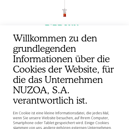
Willkommen zu den
grundlegenden
AGUJA ESPINAL SPINOCAN 22G/0,7X40MM
NEGRO 25UD
Informationen über die
Cookies der Website, für
die das Unternehmen
NUZOA, S.A.
verantwortlich ist.
Ein Cookie ist eine kleine Informationsdatei, die jedes Mal,
wenn Sie unsere Website besuchen, auf Ihrem Computer,
Smartphone oder Tablet gespeichert wird. Einige Cookies
stammen von uns, andere gehören externen Unternehmen,