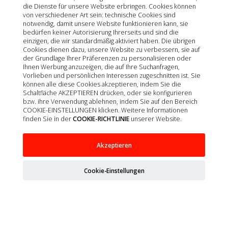
die Dienste für unsere Website erbringen. Cookies können
von verschiedener Art sein: technische Cookies sind
notwendig, damit unsere Website funktionieren kann, sie
bedürfen keiner Autorisierung Ihrerseits und sind die
einzigen, die wir standardmäßig aktiviert haben. Die übrigen
Cookies dienen dazu, unsere Website zu verbessern, sie auf
der Grundlage Ihrer Präferenzen zu personalisieren oder
Ihnen Werbung anzuzeigen, die auf Ihre Suchanfragen,
Vorlieben und persönlichen Interessen zugeschnitten ist. Sie
können alle diese Cookies akzeptieren, indem Sie die
Schaltfläche AKZEPTIEREN drücken, oder sie konfigurieren
bzw. ihre Verwendung ablehnen, indem Sie auf den Bereich
COOKIE-EINSTELLUNGEN klicken. Weitere Informationen
finden Sie in der
COOKIE-RICHTLINIE
unserer Website.
AGUJA ESPINAL SPINOCAN 22G/0,7X75MM
Akzeptieren
NEGRO 25UD
Cookie-Einstellungen