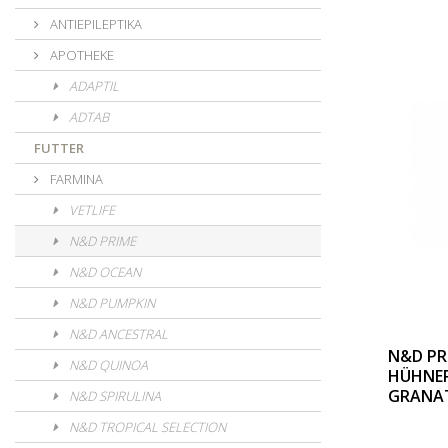
ANTIEPILEPTIKA
APOTHEKE
ADAPTIL
ADTAB
FUTTER
FARMINA
VETLIFE
N&D PRIME
N&D OCEAN
N&D PUMPKIN
N&D ANCESTRAL
N&D PR
N&D QUINOA
HÜHNER
GRANAT
N&D SPIRULINA
N&D TROPICAL SELECTION