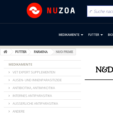
MEDIKAMENTE
FUTTER
BI
FUTTER
FARMINA
N&D PRIME
MEDIKAMENTE
N&D
VET EXPERT SUPPLEMENTEN
AUSEN- UND INNENPARASITIZIDE
ANTIBIOTIKA, ANTIMYKOTIKA
INTERNES ANTIPARASITIKA
AUSSERLICHE ANTIPARASITIKA
ANDERE