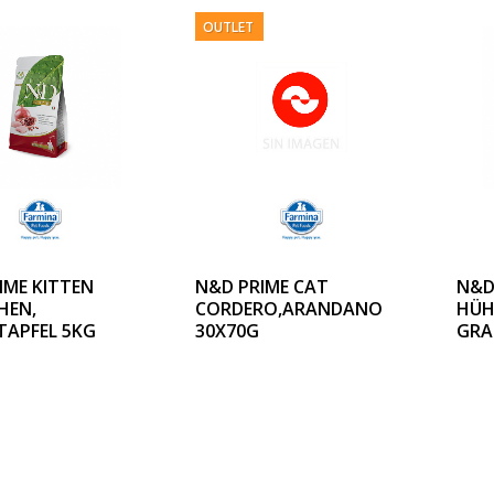
OUTLET
IME KITTEN
N&D PRIME CAT
N&D
HEN,
CORDERO,ARANDANO
HÜH
APFEL 5KG
30X70G
GRA