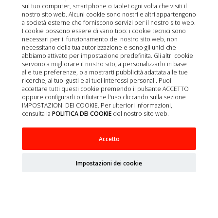
sul tuo computer, smartphone o tablet ogni volta che visiti il
nostro sito web. Alcuni cookie sono nostri e altri appartengono
a società esterne che forniscono servizi per il nostro sito web.
I cookie possono essere di vario tipo: i cookie tecnici sono
necessari per il funzionamento del nostro sito web, non
necessitano della tua autorizzazione e sono gli unici che
abbiamo attivato per impostazione predefinita. Gli altri cookie
servono a migliorare il nostro sito, a personalizzarlo in base
alle tue preferenze, o a mostrarti pubblicità adattata alle tue
ricerche, ai tuoi gusti e ai tuoi interessi personali. Puoi
accettare tutti questi cookie premendo il pulsante ACCETTO
oppure configurarli o rifiutarne l'uso cliccando sulla sezione
IMPOSTAZIONI DEI COOKIE. Per ulteriori informazioni,
consulta la
POLITICA DEI COOKIE
del nostro sito web.
N&D PRIME DOG POLLO, MELAGRANO 6X285G
Accetto
Impostazioni dei cookie