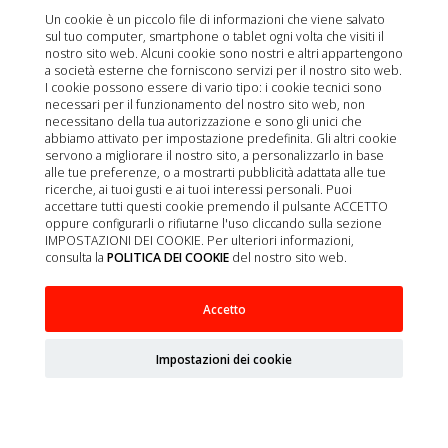
Un cookie è un piccolo file di informazioni che viene salvato
sul tuo computer, smartphone o tablet ogni volta che visiti il
nostro sito web. Alcuni cookie sono nostri e altri appartengono
a società esterne che forniscono servizi per il nostro sito web.
I cookie possono essere di vario tipo: i cookie tecnici sono
necessari per il funzionamento del nostro sito web, non
necessitano della tua autorizzazione e sono gli unici che
abbiamo attivato per impostazione predefinita. Gli altri cookie
servono a migliorare il nostro sito, a personalizzarlo in base
alle tue preferenze, o a mostrarti pubblicità adattata alle tue
ricerche, ai tuoi gusti e ai tuoi interessi personali. Puoi
accettare tutti questi cookie premendo il pulsante ACCETTO
oppure configurarli o rifiutarne l'uso cliccando sulla sezione
IMPOSTAZIONI DEI COOKIE. Per ulteriori informazioni,
consulta la
POLITICA DEI COOKIE
del nostro sito web.
Accetto
ASKINA GASA MEDIUM 10X10CM 4CAPAS/15H
2500UD
Impostazioni dei cookie