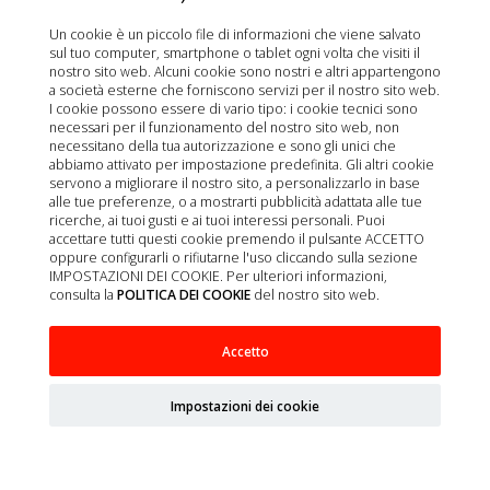
Un cookie è un piccolo file di informazioni che viene salvato
sul tuo computer, smartphone o tablet ogni volta che visiti il
nostro sito web. Alcuni cookie sono nostri e altri appartengono
a società esterne che forniscono servizi per il nostro sito web.
I cookie possono essere di vario tipo: i cookie tecnici sono
necessari per il funzionamento del nostro sito web, non
necessitano della tua autorizzazione e sono gli unici che
abbiamo attivato per impostazione predefinita. Gli altri cookie
servono a migliorare il nostro sito, a personalizzarlo in base
alle tue preferenze, o a mostrarti pubblicità adattata alle tue
ricerche, ai tuoi gusti e ai tuoi interessi personali. Puoi
accettare tutti questi cookie premendo il pulsante ACCETTO
oppure configurarli o rifiutarne l'uso cliccando sulla sezione
IMPOSTAZIONI DEI COOKIE. Per ulteriori informazioni,
consulta la
POLITICA DEI COOKIE
del nostro sito web.
Accetto
URANOTEST SOLUCION FIJADORA 250ML
Impostazioni dei cookie