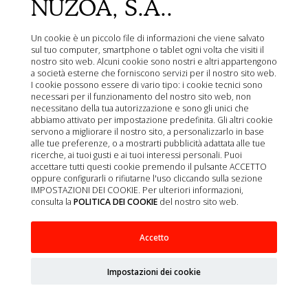
NUZOA, S.A..
Un cookie è un piccolo file di informazioni che viene salvato
sul tuo computer, smartphone o tablet ogni volta che visiti il
nostro sito web. Alcuni cookie sono nostri e altri appartengono
a società esterne che forniscono servizi per il nostro sito web.
I cookie possono essere di vario tipo: i cookie tecnici sono
necessari per il funzionamento del nostro sito web, non
necessitano della tua autorizzazione e sono gli unici che
abbiamo attivato per impostazione predefinita. Gli altri cookie
servono a migliorare il nostro sito, a personalizzarlo in base
alle tue preferenze, o a mostrarti pubblicità adattata alle tue
ricerche, ai tuoi gusti e ai tuoi interessi personali. Puoi
accettare tutti questi cookie premendo il pulsante ACCETTO
oppure configurarli o rifiutarne l'uso cliccando sulla sezione
IMPOSTAZIONI DEI COOKIE. Per ulteriori informazioni,
consulta la
POLITICA DEI COOKIE
del nostro sito web.
Accetto
RAPID SINGLE GIARDIA AG 10 TEST
Impostazioni dei cookie