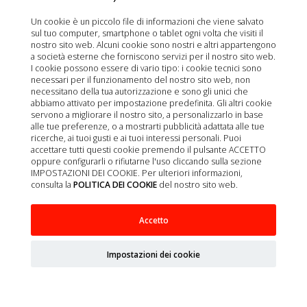
Un cookie è un piccolo file di informazioni che viene salvato
sul tuo computer, smartphone o tablet ogni volta che visiti il
nostro sito web. Alcuni cookie sono nostri e altri appartengono
a società esterne che forniscono servizi per il nostro sito web.
I cookie possono essere di vario tipo: i cookie tecnici sono
necessari per il funzionamento del nostro sito web, non
necessitano della tua autorizzazione e sono gli unici che
abbiamo attivato per impostazione predefinita. Gli altri cookie
servono a migliorare il nostro sito, a personalizzarlo in base
alle tue preferenze, o a mostrarti pubblicità adattata alle tue
ricerche, ai tuoi gusti e ai tuoi interessi personali. Puoi
accettare tutti questi cookie premendo il pulsante ACCETTO
oppure configurarli o rifiutarne l'uso cliccando sulla sezione
IMPOSTAZIONI DEI COOKIE. Per ulteriori informazioni,
consulta la
POLITICA DEI COOKIE
del nostro sito web.
Accetto
BIOPROTECT ULTRA 30 CAPS
Impostazioni dei cookie