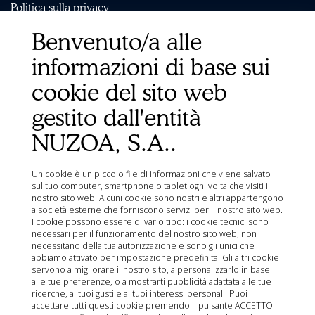
Politica sulla privacy
Politica di qualità
Benvenuto/a alle
Politica sui cookie
informazioni di base sui
Condizioni di vendita
Avviso legale
cookie del sito web
Mappa del sito
gestito dall'entità
Organizzazioni
NUZOA, S.A..
Ministero dell'Agricoltura, della Pesca, dell'Alimentazione
e dell'Ambiente (MAPA)
Agenzia Spagnola dei Medicinali e dei Prodotti Sanitari
Un cookie è un piccolo file di informazioni che viene salvato
(AEMPS)
sul tuo computer, smartphone o tablet ogni volta che visiti il
nostro sito web. Alcuni cookie sono nostri e altri appartengono
Centro informazioni sui medicinali veterinari AEMPS
a società esterne che forniscono servizi per il nostro sito web.
CIMAVET
I cookie possono essere di vario tipo: i cookie tecnici sono
necessari per il funzionamento del nostro sito web, non
necessitano della tua autorizzazione e sono gli unici che
abbiamo attivato per impostazione predefinita. Gli altri cookie
servono a migliorare il nostro sito, a personalizzarlo in base
alle tue preferenze, o a mostrarti pubblicità adattata alle tue
ricerche, ai tuoi gusti e ai tuoi interessi personali. Puoi
accettare tutti questi cookie premendo il pulsante ACCETTO