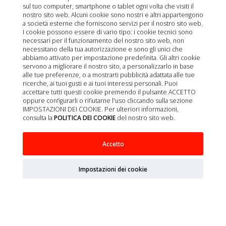
sul tuo computer, smartphone o tablet ogni volta che visiti il
nostro sito web. Alcuni cookie sono nostri e altri appartengono
a società esterne che forniscono servizi per il nostro sito web.
I cookie possono essere di vario tipo: i cookie tecnici sono
necessari per il funzionamento del nostro sito web, non
necessitano della tua autorizzazione e sono gli unici che
abbiamo attivato per impostazione predefinita. Gli altri cookie
servono a migliorare il nostro sito, a personalizzarlo in base
alle tue preferenze, o a mostrarti pubblicità adattata alle tue
ricerche, ai tuoi gusti e ai tuoi interessi personali. Puoi
accettare tutti questi cookie premendo il pulsante ACCETTO
oppure configurarli o rifiutarne l'uso cliccando sulla sezione
IMPOSTAZIONI DEI COOKIE. Per ulteriori informazioni,
consulta la
POLITICA DEI COOKIE
del nostro sito web.
CANINE MINI ADULT 12 BORSITTE X 85G
Accetto
Impostazioni dei cookie