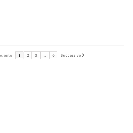
edente
1
2
3
...
6
Successivo