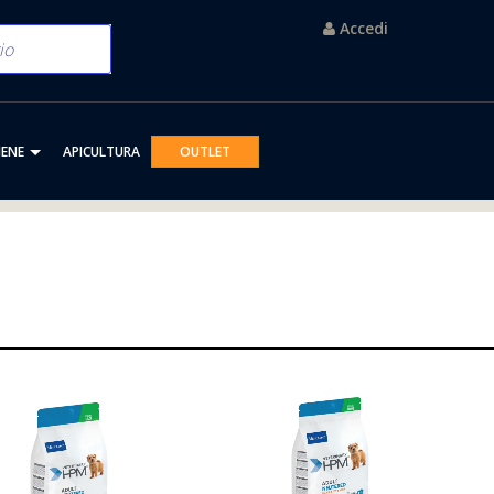
Accedi
IENE
APICULTURA
OUTLET