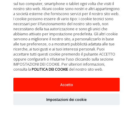
sul tuo computer, smartphone o tablet ogni volta che visiti il
nostro sito web. Alcuni cookie sono nostri e altri appartengono
a società esterne che forniscono servizi per il nostro sito web.
I cookie possono essere di vario tipo: i cookie tecnici sono
necessari per il funzionamento del nostro sito web, non
necessitano della tua autorizzazione e sono gli unici che
abbiamo attivato per impostazione predefinita. Gli altri cookie
servono a migliorare il nostro sito, a personalizzarlo in base
alle tue preferenze, o a mostrarti pubblicità adattata alle tue
ricerche, ai tuoi gusti e ai tuoi interessi personali. Puoi
accettare tutti questi cookie premendo il pulsante ACCETTO
oppure configurarli o rifiutarne l'uso cliccando sulla sezione
IMPOSTAZIONI DEI COOKIE. Per ulteriori informazioni,
consulta la
POLITICA DEI COOKIE
del nostro sito web.
CANINE GASTRO INTESTINAL LOW FAT SMALL
Accetto
DOG 1,5 KG
Impostazioni dei cookie