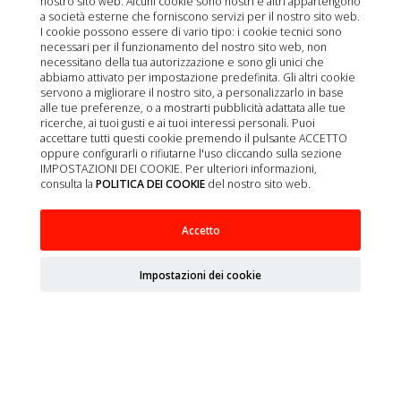
nostro sito web. Alcuni cookie sono nostri e altri appartengono
a società esterne che forniscono servizi per il nostro sito web.
Pulitore per sonde ecografiche 250 ml
I cookie possono essere di vario tipo: i cookie tecnici sono
necessari per il funzionamento del nostro sito web, non
necessitano della tua autorizzazione e sono gli unici che
abbiamo attivato per impostazione predefinita. Gli altri cookie
servono a migliorare il nostro sito, a personalizzarlo in base
alle tue preferenze, o a mostrarti pubblicità adattata alle tue
ricerche, ai tuoi gusti e ai tuoi interessi personali. Puoi
accettare tutti questi cookie premendo il pulsante ACCETTO
oppure configurarli o rifiutarne l'uso cliccando sulla sezione
IMPOSTAZIONI DEI COOKIE. Per ulteriori informazioni,
consulta la
POLITICA DEI COOKIE
del nostro sito web.
Accetto
Impostazioni dei cookie
Visualizzati 1 - 8 di 8 elementi