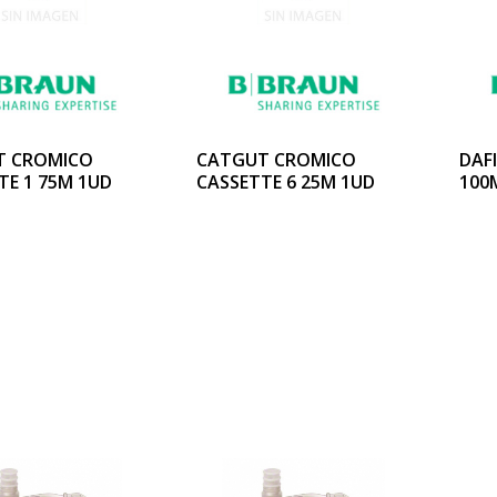
T CROMICO
CATGUT CROMICO
DAF
TE 1 75M 1UD
CASSETTE 6 25M 1UD
100