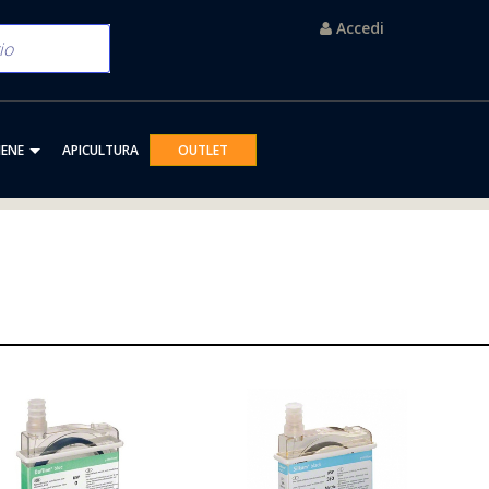
Accedi
IENE
APICULTURA
OUTLET