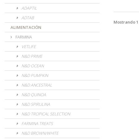
ADAPTIL
ADTAB
Mostrando 1 
ALIMENTACIÓN
FARMINA
VETLIFE
N&D PRIME
N&D OCEAN
N&D PUMPKIN
N&D ANCESTRAL
N&D QUINOA
N&D SPIRULINA
N&D TROPICAL SELECTION
FARMINA TREATS
N&D BROWN/WHITE