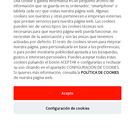
Una cookie o galleta informática es un pequeño archivo de
información que se guarda en tu ordenador, “smartphone” o
tableta cada vez que visitas nuestra página web. Algunas
cookies son nuestras y otras pertenecen a empresas externas
que prestan servicios para nuestra página web. Las cookies
pueden ser de varios tipos: las cookies técnicas son
necesarias para que nuestra página web pueda funcionar, no
necesitan de tu autorización y son las únicas que tenemos
activadas por defecto. El resto de cookies sirven para mejorar
nuestra página, para personalizarla en base a tus preferencias,
o para poder mostrarte publicidad ajustada a tus búsquedas,
gustos e intereses personales. Puedes aceptar todas estas
cookies pulsando el botón ACEPTAR o configurarlas o rechazar
su uso clicando en el apartado CONFIGURACIÓN DE COOKIES.
Si quieres más información, consulta la
POLÍTICA DE COOKIES
de nuestra página web.
Acepto
NYLON 2/0 AG.TRIANGULAR 3/8 26MM H75CM
NEGRO 12UD
Configuración de cookies