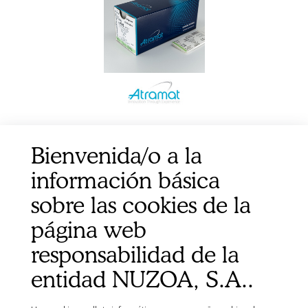
NYLON 2/0 AG.TRIANGULAR 1/2 26MM 75CM
Bienvenida/o a la
NEGRO 12UD
información básica
sobre las cookies de la
página web
responsabilidad de la
entidad NUZOA, S.A..