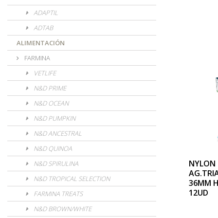
ADAPTIL
ADTAB
ALIMENTACIÓN
FARMINA
VETLIFE
N&D PRIME
N&D OCEAN
N&D PUMPKIN
N&D ANCESTRAL
N&D QUINOA
NYLON 
N&D SPIRULINA
AG.TRI
N&D TROPICAL SELECTION
36MM 
12UD
FARMINA TREATS
N&D BROWN/WHITE