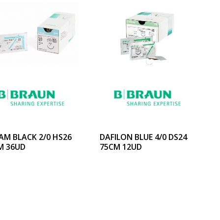
AM BLACK 2/0 HS26
DAFILON BLUE 4/0 DS24
M 36UD
75CM 12UD