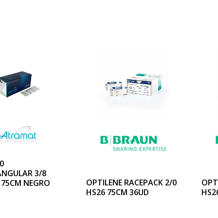
0
ANGULAR 3/8
OPTILENE RACEPACK 2/0
OPT
H75CM NEGRO
HS26 75CM 36UD
HS2