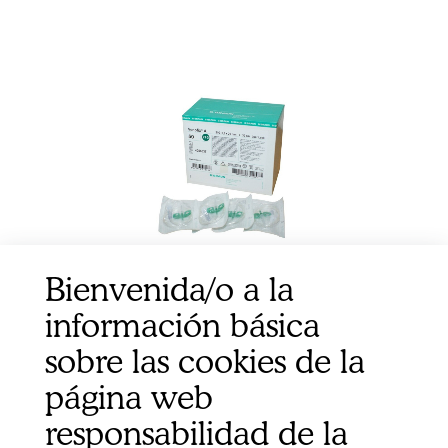
Bienvenida/o a la
información básica
PALOMILLA VENOFIX GRIS 27G/0,4X16MM 30CM
sobre las cookies de la
50UD
página web
responsabilidad de la