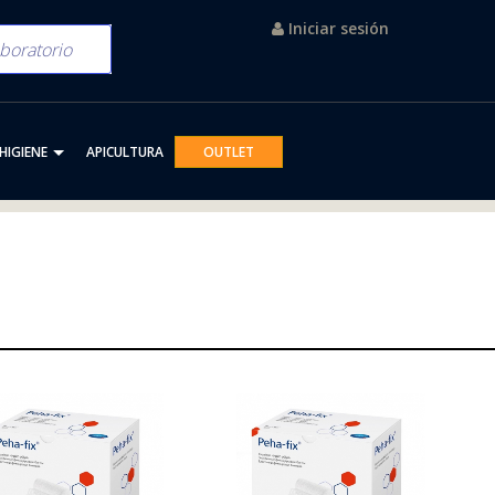
Iniciar sesión
HIGIENE
APICULTURA
OUTLET