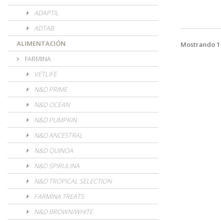
ADAPTIL
ADTAB
ALIMENTACIÓN
Mostrando 1 
FARMINA
VETLIFE
N&D PRIME
N&D OCEAN
N&D PUMPKIN
N&D ANCESTRAL
N&D QUINOA
N&D SPIRULINA
N&D TROPICAL SELECTION
FARMINA TREATS
N&D BROWN/WHITE