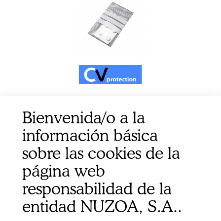
BOLSA AUTOCIERRE 4X6CM C/FRANJA ESCRITURA
Bienvenida/o a la
100UD
información básica
sobre las cookies de la
página web
responsabilidad de la
entidad NUZOA, S.A..