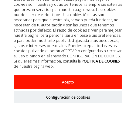
Política de privacidad
cookies son nuestras y otras pertenecen a empresas externas
que prestan servicios para nuestra página web. Las cookies
Política de calidad
pueden ser de varios tipos: las cookies técnicas son
Política de cookies
necesarias para que nuestra página web pueda funcionar, no
necesitan de tu autorización y son las únicas que tenemos
Condiciones de Venta
activadas por defecto. El resto de cookies sirven para mejorar
nuestra página, para personalizarla en base a tus preferencias,
Aviso Legal
o para poder mostrarte publicidad ajustada a tus búsquedas,
Mapa del sitio
gustos e intereses personales. Puedes aceptar todas estas
cookies pulsando el botón ACEPTAR o configurarlas o rechazar
Organismos
su uso clicando en el apartado CONFIGURACIÓN DE COOKIES.
Ministerio de Agricultura, Pesca, Alimentación y Medio
Si quieres más información, consulta la
POLÍTICA DE COOKIES
Ambiente (MAPA)
de nuestra página web.
Agencia Española de Medicamentos y Productos
Sanitarios (AEMPS)
Acepto
AEMPS del centro de información de medicamentos
veterinarios CIMAVET
Configuración de cookies