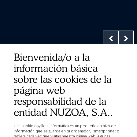
Bienvenida/o a la
información básica
sobre las cookies de la
página web
responsabilidad de la
entidad NUZOA, S.A..
Enlaces Rápidos
Contacto
Una cookie o galleta informática es un pequeño archivo de
información que se guarda en tu ordenador, “smartphone” o
Sobre nosotros
tableta cada vez que visitas nuestra página web. Algunas