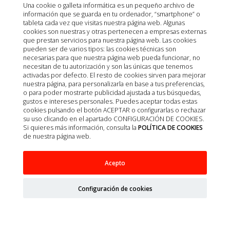
Una cookie o galleta informática es un pequeño archivo de
información que se guarda en tu ordenador, “smartphone” o
tableta cada vez que visitas nuestra página web. Algunas
cookies son nuestras y otras pertenecen a empresas externas
que prestan servicios para nuestra página web. Las cookies
pueden ser de varios tipos: las cookies técnicas son
LLAVE 3 VIAS DISCOFIX AZUL 1UD
necesarias para que nuestra página web pueda funcionar, no
necesitan de tu autorización y son las únicas que tenemos
activadas por defecto. El resto de cookies sirven para mejorar
nuestra página, para personalizarla en base a tus preferencias,
o para poder mostrarte publicidad ajustada a tus búsquedas,
gustos e intereses personales. Puedes aceptar todas estas
cookies pulsando el botón ACEPTAR o configurarlas o rechazar
su uso clicando en el apartado CONFIGURACIÓN DE COOKIES.
Si quieres más información, consulta la
POLÍTICA DE COOKIES
de nuestra página web.
Acepto
Configuración de cookies
Mostrando 1 - 8 de 8