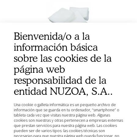
Bienvenida/o a la
información básica
sobre las cookies de la
página web
GASAS ASKINA COMPRESS TNT N/ESTERIL
10X20CM 8 CAPAS 500UD
responsabilidad de la
entidad NUZOA, S.A..
Una cookie o galleta informática es un pequeño archivo de
información que se guarda en tu ordenador, “smartphone” o
tableta cada vez que visitas nuestra página web. Algunas
cookies son nuestras y otras pertenecen a empresas externas
que prestan servicios para nuestra página web. Las cookies
pueden ser de varios tipos: las cookies técnicas son
necesarias para que nuestra página web pueda funcionar, no