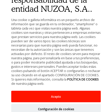
Política de calidad
entidad NUZOA, S.A..
Política de cookies
Condiciones de Venta
Una cookie o galleta informática es un pequeño archivo de
Aviso Legal
información que se guarda en tu ordenador, “smartphone” o
Mapa del sitio
tableta cada vez que visitas nuestra página web. Algunas
cookies son nuestras y otras pertenecen a empresas externas
Organismos
que prestan servicios para nuestra página web. Las cookies
Ministerio de Agricultura, Pesca, Alimentación y Medio
pueden ser de varios tipos: las cookies técnicas son
Ambiente (MAPA)
necesarias para que nuestra página web pueda funcionar, no
necesitan de tu autorización y son las únicas que tenemos
Agencia Española de Medicamentos y Productos
activadas por defecto. El resto de cookies sirven para mejorar
Sanitarios (AEMPS)
nuestra página, para personalizarla en base a tus preferencias,
o para poder mostrarte publicidad ajustada a tus búsquedas,
AEMPS del centro de información de medicamentos
gustos e intereses personales. Puedes aceptar todas estas
veterinarios CIMAVET
cookies pulsando el botón ACEPTAR o configurarlas o rechazar
su uso clicando en el apartado CONFIGURACIÓN DE COOKIES.
Si quieres más información, consulta la
POLÍTICA DE COOKIES
de nuestra página web.
Acepto
Configuración de cookies