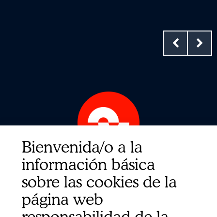
Bienvenida/o a la
información básica
Enlaces Rápidos
sobre las cookies de la
Contacto
Sobre nosotros
página web
Política de privacidad
responsabilidad de la