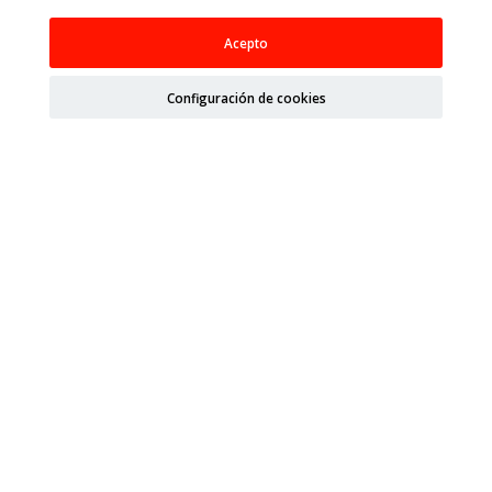
Acepto
Configuración de cookies
Enlaces Rápidos
Contacto
Sobre nosotros
Política de privacidad
Política de calidad
Política de cookies
Condiciones de Venta
Aviso Legal
Mapa del sitio
Organismos
Ministerio de Agricultura, Pesca, Alimentación y Medio
Ambiente (MAPA)
Agencia Española de Medicamentos y Productos
Sanitarios (AEMPS)