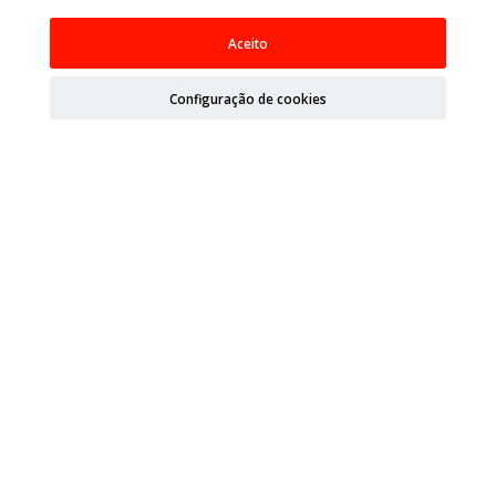
Aceito
Configuração de cookies
Links rápidos
Contato
Sobre nós
Política de privacidade
Política de qualidade
Política de cookies
Termos de venda
Aviso legal
Mapa do site
Organizações
Ministério da Agricultura, Pescas, Alimentação e
Ambiente (MAPA)
Agência Espanhola de Medicamentos e Produtos de
Saúde (AEMPS)