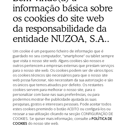
informação básica sobre
Mostrando 1 - 6 de 6 itens
os cookies do site web
da responsabilidade da
entidade NUZOA, S.A..
Um cookie é um pequeno ficheiro de informação que é
guardado no seu computador, “smartphone” ou tablet sempre
que visita o nosso site web. Alguns cookies são nossos e
outros pertencem a empresas externas que prestam serviços
para o nosso site web. Os cookies podem ser de vários tipos:
os cookies técnicos são necessários para que o nosso site
web possa funcionar, não necessitam da sua autorização e são
os únicos que temos ativados por defeito. Os restantes
cookies servem para melhorar o nosso site, para o
personalizar com base nas suas preferências, ou para
podermos mostrar-lhe publicidade ajustada às suas
pesquisas, gostos e interesses pessoais. Pode aceitar todos
estes cookies premindo o botão ACEITO ou configurá-los ou
recusar a sua utilização clicando na secção CONFIGURAÇÃO DE
COOKIES. Se quiser mais informação, consulte a
POLÍTICA DE
COOKIES
do nosso site web.