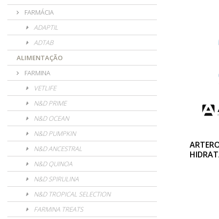
FARMÁCIA
ADAPTIL
ADTAB
ALIMENTAÇÃO
FARMINA
VETLIFE
N&D PRIME
N&D OCEAN
N&D PUMPKIN
ARTER
N&D ANCESTRAL
HIDRAT
N&D QUINOA
N&D SPIRULINA
N&D TROPICAL SELECTION
FARMINA TREATS