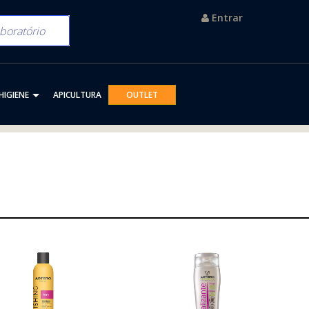
Entrar
HIGIENE
APICULTURA
OUTLET