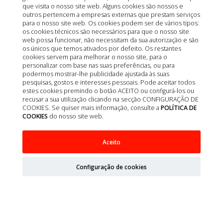
que visita o nosso site web. Alguns cookies são nossos e
outros pertencem a empresas externas que prestam serviços
para o nosso site web. Os cookies podem ser de vários tipos:
os cookies técnicos são necessários para que o nosso site
web possa funcionar, não necessitam da sua autorização e são
os únicos que temos ativados por defeito. Os restantes
cookies servem para melhorar o nosso site, para o
personalizar com base nas suas preferências, ou para
podermos mostrar-lhe publicidade ajustada às suas
pesquisas, gostos e interesses pessoais. Pode aceitar todos
estes cookies premindo o botão ACEITO ou configurá-los ou
recusar a sua utilização clicando na secção CONFIGURAÇÃO DE
COOKIES. Se quiser mais informação, consulte a
POLÍTICA DE
COOKIES
do nosso site web.
SONDA ALIMENTACION NURSIA CH4/1,35 X 500
Aceito
MM 1UD
Configuração de cookies