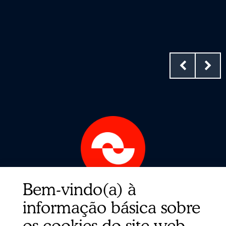
Bem-vindo(a) à
Links rápidos
informação básica sobre
Contato
os cookies do site web
Sobre nós