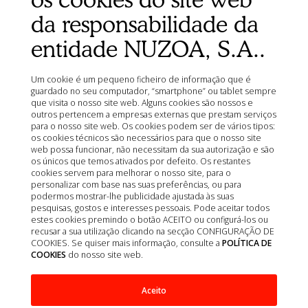
Política de privacidade
da responsabilidade da
Política de qualidade
entidade NUZOA, S.A..
Política de cookies
Termos de venda
Um cookie é um pequeno ficheiro de informação que é
Aviso legal
guardado no seu computador, “smartphone” ou tablet sempre
que visita o nosso site web. Alguns cookies são nossos e
Mapa do site
outros pertencem a empresas externas que prestam serviços
Organizações
para o nosso site web. Os cookies podem ser de vários tipos:
os cookies técnicos são necessários para que o nosso site
Ministério da Agricultura, Pescas, Alimentação e
web possa funcionar, não necessitam da sua autorização e são
Ambiente (MAPA)
os únicos que temos ativados por defeito. Os restantes
Agência Espanhola de Medicamentos e Produtos de
cookies servem para melhorar o nosso site, para o
Saúde (AEMPS)
personalizar com base nas suas preferências, ou para
podermos mostrar-lhe publicidade ajustada às suas
Centro de informação de medicamentos veterinários
pesquisas, gostos e interesses pessoais. Pode aceitar todos
AEMPS CIMAVET
estes cookies premindo o botão ACEITO ou configurá-los ou
recusar a sua utilização clicando na secção CONFIGURAÇÃO DE
COOKIES. Se quiser mais informação, consulte a
POLÍTICA DE
COOKIES
do nosso site web.
Aceito