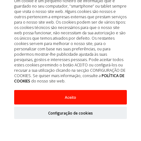
Um cookie é um pequeno ficheiro de informação que é
guardado no seu computador, “smartphone” ou tablet sempre
que visita o nosso site web. Alguns cookies são nossos e
outros pertencem a empresas externas que prestam serviços
para o nosso site web. Os cookies podem ser de vários tipos:
os cookies técnicos são necessários para que o nosso site
web possa funcionar, não necessitam da sua autorização e são
os únicos que temos ativados por defeito. Os restantes
cookies servem para melhorar o nosso site, para o
personalizar com base nas suas preferências, ou para
podermos mostrar-lhe publicidade ajustada às suas
pesquisas, gostos e interesses pessoais. Pode aceitar todos
estes cookies premindo o botão ACEITO ou configurá-los ou
recusar a sua utilização clicando na secção CONFIGURAÇÃO DE
COOKIES. Se quiser mais informação, consulte a
POLÍTICA DE
COOKIES
do nosso site web.
Aceito
ASKINA GASA MEDIUM DOBLE 10X10CM
8CAP/15H 1250UD
Configuração de cookies