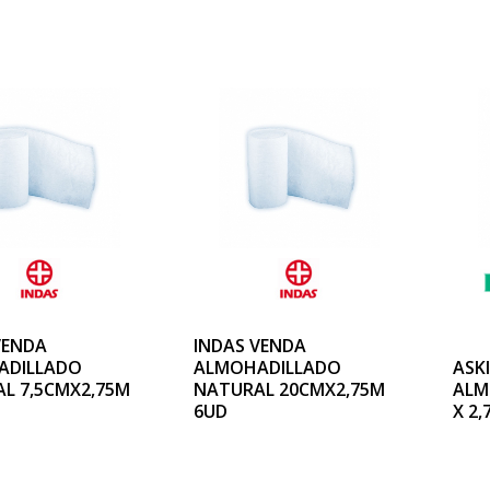
VENDA
INDAS VENDA
ADILLADO
ALMOHADILLADO
ASK
L 7,5CMX2,75M
NATURAL 20CMX2,75M
ALM
6UD
X 2,