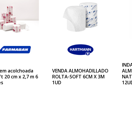
IND
em acolchoada
VENDA ALMOHADILLADO
ALM
t 20 cm x 2,7 m 6
ROLTA-SOFT 6CM X 3M
NAT
es
1UD
12U