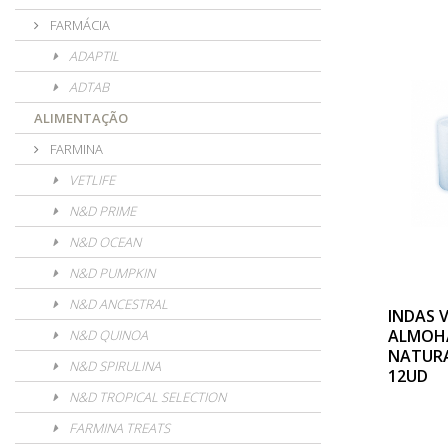
FARMÁCIA
ADAPTIL
ADTAB
ALIMENTAÇÃO
FARMINA
VETLIFE
N&D PRIME
N&D OCEAN
N&D PUMPKIN
N&D ANCESTRAL
INDAS 
ALMOH
N&D QUINOA
NATURA
N&D SPIRULINA
12UD
N&D TROPICAL SELECTION
FARMINA TREATS