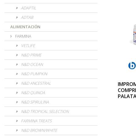
ADAPTIL
ADTAB
ALIMENTACIÓN
FARMINA
VETLIFE
N&D PRIME
N&D OCEAN
N&D PUMPKIN
N&D ANCESTRAL
IMPROM
COMPR
N&D QUINOA
PALATA
N&D SPIRULINA
N&D TROPICAL SELECTION
FARMINA TREATS
N&D BROWN/WHITE