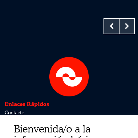
Enlaces Rápidos
Contacto
Sobre nosotros
Bienvenida/o a la
Política de privacidad
Política de calidad