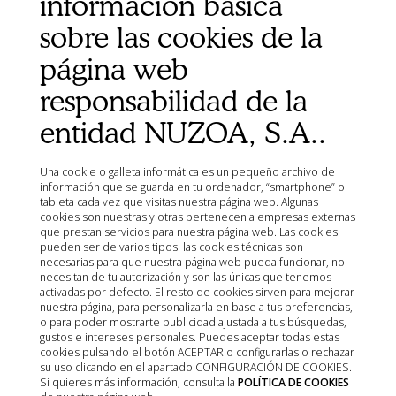
información básica
Política de cookies
sobre las cookies de la
Condiciones de Venta
página web
Aviso Legal
responsabilidad de la
Mapa del sitio
Organismos
entidad NUZOA, S.A..
Ministerio de Agricultura, Pesca, Alimentación y Medio
Ambiente (MAPA)
Una cookie o galleta informática es un pequeño archivo de
Agencia Española de Medicamentos y Productos
información que se guarda en tu ordenador, “smartphone” o
Sanitarios (AEMPS)
tableta cada vez que visitas nuestra página web. Algunas
cookies son nuestras y otras pertenecen a empresas externas
AEMPS del centro de información de medicamentos
que prestan servicios para nuestra página web. Las cookies
veterinarios CIMAVET
pueden ser de varios tipos: las cookies técnicas son
necesarias para que nuestra página web pueda funcionar, no
necesitan de tu autorización y son las únicas que tenemos
activadas por defecto. El resto de cookies sirven para mejorar
nuestra página, para personalizarla en base a tus preferencias,
o para poder mostrarte publicidad ajustada a tus búsquedas,
gustos e intereses personales. Puedes aceptar todas estas
cookies pulsando el botón ACEPTAR o configurarlas o rechazar
su uso clicando en el apartado CONFIGURACIÓN DE COOKIES.
Si quieres más información, consulta la
POLÍTICA DE COOKIES