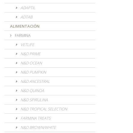
ADAPTIL
ADTAB
ALIMENTACIÓN
FARMINA
VETLIFE
N&D PRIME
N&D OCEAN
N&D PUMPKIN
N&D ANCESTRAL
N&D QUINOA
N&D SPIRULINA
N&D TROPICAL SELECTION
FARMINA TREATS
N&D BROWN/WHITE