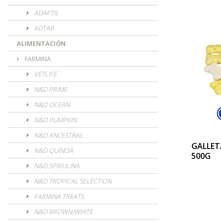
ADAPTIL
ADTAB
ALIMENTACIÓN
FARMINA
VETLIFE
N&D PRIME
N&D OCEAN
N&D PUMPKIN
N&D ANCESTRAL
GALLET
N&D QUINOA
500G
N&D SPIRULINA
N&D TROPICAL SELECTION
FARMINA TREATS
N&D BROWN/WHITE