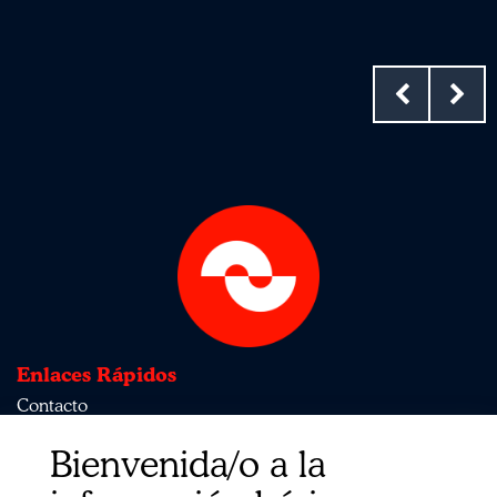
Enlaces Rápidos
Contacto
Sobre nosotros
Bienvenida/o a la
Política de privacidad
Política de calidad