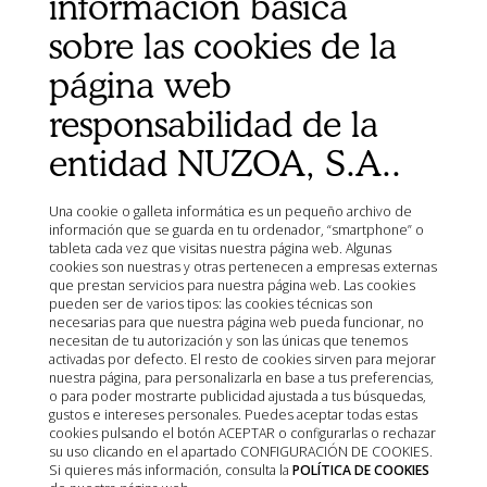
información básica
Política de cookies
sobre las cookies de la
Condiciones de Venta
página web
Aviso Legal
responsabilidad de la
Mapa del sitio
Organismos
entidad NUZOA, S.A..
Ministerio de Agricultura, Pesca, Alimentación y Medio
Ambiente (MAPA)
Una cookie o galleta informática es un pequeño archivo de
Agencia Española de Medicamentos y Productos
información que se guarda en tu ordenador, “smartphone” o
Sanitarios (AEMPS)
tableta cada vez que visitas nuestra página web. Algunas
cookies son nuestras y otras pertenecen a empresas externas
AEMPS del centro de información de medicamentos
que prestan servicios para nuestra página web. Las cookies
veterinarios CIMAVET
pueden ser de varios tipos: las cookies técnicas son
necesarias para que nuestra página web pueda funcionar, no
necesitan de tu autorización y son las únicas que tenemos
activadas por defecto. El resto de cookies sirven para mejorar
nuestra página, para personalizarla en base a tus preferencias,
o para poder mostrarte publicidad ajustada a tus búsquedas,
gustos e intereses personales. Puedes aceptar todas estas
cookies pulsando el botón ACEPTAR o configurarlas o rechazar
su uso clicando en el apartado CONFIGURACIÓN DE COOKIES.
Si quieres más información, consulta la
POLÍTICA DE COOKIES