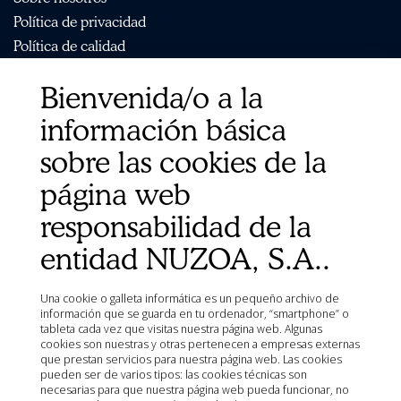
Política de privacidad
Política de calidad
Política de cookies
Bienvenida/o a la
Condiciones de Venta
Aviso Legal
información básica
Mapa del sitio
sobre las cookies de la
Organismos
página web
Ministerio de Agricultura, Pesca, Alimentación y Medio
Ambiente (MAPA)
responsabilidad de la
Agencia Española de Medicamentos y Productos
Sanitarios (AEMPS)
entidad NUZOA, S.A..
AEMPS del centro de información de medicamentos
veterinarios CIMAVET
Una cookie o galleta informática es un pequeño archivo de
información que se guarda en tu ordenador, “smartphone” o
tableta cada vez que visitas nuestra página web. Algunas
cookies son nuestras y otras pertenecen a empresas externas
que prestan servicios para nuestra página web. Las cookies
pueden ser de varios tipos: las cookies técnicas son
necesarias para que nuestra página web pueda funcionar, no