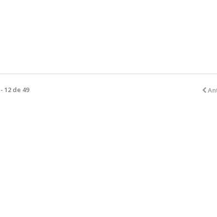
- 12 de 49
An