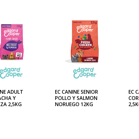
INE ADULT
EC CANINE SENIOR
EC 
ACHA Y
POLLO Y SALMON
COR
ZA 2,5KG
NORUEGO 12KG
2,5