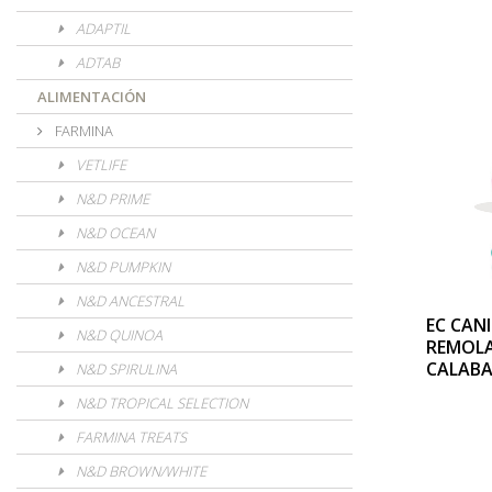
ADAPTIL
ADTAB
ALIMENTACIÓN
FARMINA
VETLIFE
N&D PRIME
N&D OCEAN
N&D PUMPKIN
N&D ANCESTRAL
EC CAN
N&D QUINOA
REMOL
CALABA
N&D SPIRULINA
N&D TROPICAL SELECTION
FARMINA TREATS
N&D BROWN/WHITE