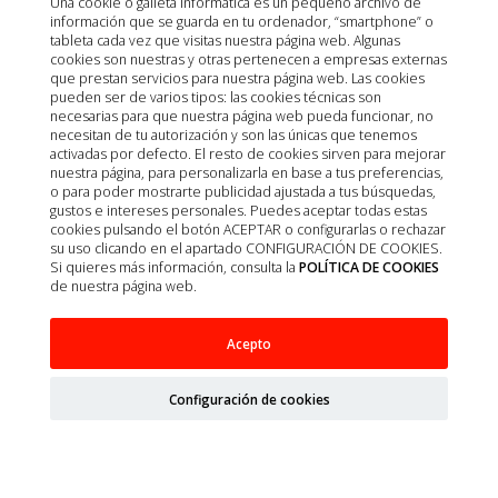
Una cookie o galleta informática es un pequeño archivo de
información que se guarda en tu ordenador, “smartphone” o
tableta cada vez que visitas nuestra página web. Algunas
cookies son nuestras y otras pertenecen a empresas externas
que prestan servicios para nuestra página web. Las cookies
pueden ser de varios tipos: las cookies técnicas son
necesarias para que nuestra página web pueda funcionar, no
necesitan de tu autorización y son las únicas que tenemos
activadas por defecto. El resto de cookies sirven para mejorar
nuestra página, para personalizarla en base a tus preferencias,
o para poder mostrarte publicidad ajustada a tus búsquedas,
gustos e intereses personales. Puedes aceptar todas estas
cookies pulsando el botón ACEPTAR o configurarlas o rechazar
su uso clicando en el apartado CONFIGURACIÓN DE COOKIES.
Si quieres más información, consulta la
POLÍTICA DE COOKIES
de nuestra página web.
Acepto
TIPIFICACION SANGUINEA QUICKTESTS A+B
FELINO 1TEST
Configuración de cookies