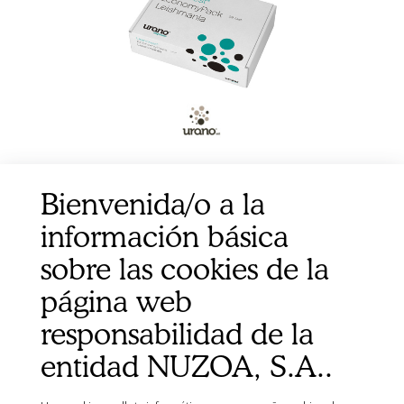
URANOTEST ECONOMY PACK LEISHMANIA 30
Bienvenida/o a la
TESTS
información básica
sobre las cookies de la
página web
responsabilidad de la
entidad NUZOA, S.A..