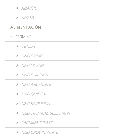
ADAPTIL
ADTAB
ALIMENTACIÓN
FARMINA
VETLIFE
N&D PRIME
N&D OCEAN
N&D PUMPKIN
N&D ANCESTRAL
N&D QUINOA
N&D SPIRULINA
N&D TROPICAL SELECTION
FARMINA TREATS
N&D BROWN/WHITE