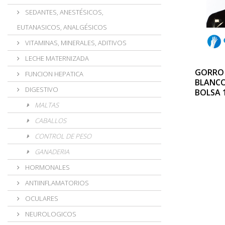
SEDANTES, ANESTÉSICOS,
EUTANASICOS, ANALGÉSICOS
VITAMINAS, MINERALES, ADITIVOS
LECHE MATERNIZADA
GORRO 
FUNCION HEPATICA
BLANCO
DIGESTIVO
BOLSA 
MALTAS
CABALLOS
CONTROL DE PESO
GANADERIA
HORMONALES
ANTIINFLAMATORIOS
OCULARES
NEUROLOGICOS