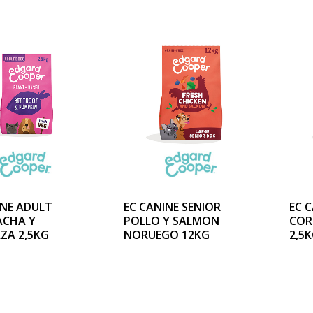
INE ADULT
EC CANINE SENIOR
EC 
ACHA Y
POLLO Y SALMON
COR
ZA 2,5KG
NORUEGO 12KG
2,5