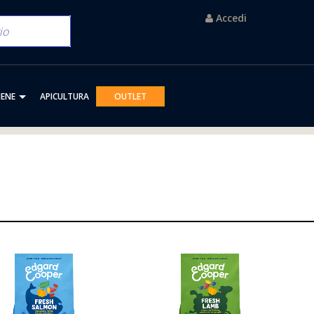
Accedi
IENE
APICULTURA
OUTLET