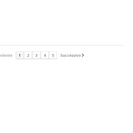
edente
1
2
3
4
5
Successivo