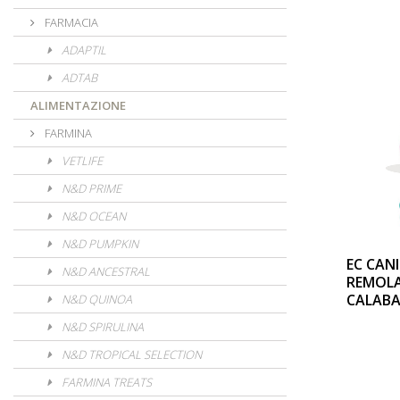
FARMACIA
ADAPTIL
ADTAB
ALIMENTAZIONE
FARMINA
VETLIFE
N&D PRIME
N&D OCEAN
N&D PUMPKIN
EC CAN
N&D ANCESTRAL
REMOL
CALABA
N&D QUINOA
N&D SPIRULINA
N&D TROPICAL SELECTION
FARMINA TREATS