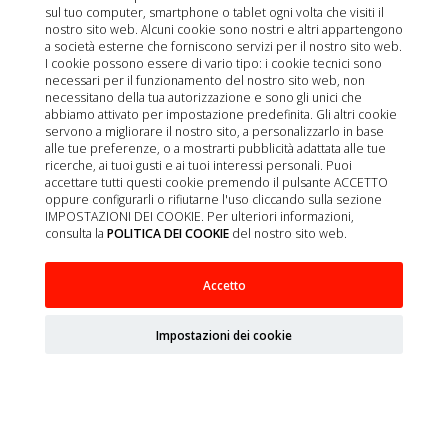
sul tuo computer, smartphone o tablet ogni volta che visiti il
nostro sito web. Alcuni cookie sono nostri e altri appartengono
a società esterne che forniscono servizi per il nostro sito web.
I cookie possono essere di vario tipo: i cookie tecnici sono
necessari per il funzionamento del nostro sito web, non
necessitano della tua autorizzazione e sono gli unici che
abbiamo attivato per impostazione predefinita. Gli altri cookie
servono a migliorare il nostro sito, a personalizzarlo in base
alle tue preferenze, o a mostrarti pubblicità adattata alle tue
ricerche, ai tuoi gusti e ai tuoi interessi personali. Puoi
accettare tutti questi cookie premendo il pulsante ACCETTO
oppure configurarli o rifiutarne l'uso cliccando sulla sezione
IMPOSTAZIONI DEI COOKIE. Per ulteriori informazioni,
consulta la
POLITICA DEI COOKIE
del nostro sito web.
HEMOSTATICO LYOSTYPT 10X12CM 4UD
Accetto
Impostazioni dei cookie