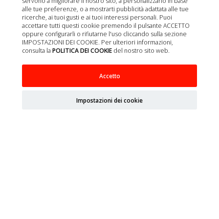
servono a migliorare il nostro sito, a personalizzarlo in base
alle tue preferenze, o a mostrarti pubblicità adattata alle tue
Contatto
ricerche, ai tuoi gusti e ai tuoi interessi personali. Puoi
Chi siamo
accettare tutti questi cookie premendo il pulsante ACCETTO
oppure configurarli o rifiutarne l'uso cliccando sulla sezione
Politica sulla privacy
IMPOSTAZIONI DEI COOKIE. Per ulteriori informazioni,
consulta la
POLITICA DEI COOKIE
del nostro sito web.
Politica di qualità
Politica sui cookie
Accetto
Condizioni di vendita
Avviso legale
Impostazioni dei cookie
Mappa del sito
Organizzazioni
Ministero dell'Agricoltura, della Pesca, dell'Alimentazione
e dell'Ambiente (MAPA)
Agenzia Spagnola dei Medicinali e dei Prodotti Sanitari
(AEMPS)
Centro informazioni sui medicinali veterinari AEMPS
CIMAVET