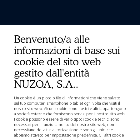
Benvenuto/a alle
informazioni di base sui
cookie del sito web
gestito dall'entità
NUZOA, S.A..
Un cookie è un piccolo file di informazioni che viene salvato
sul tuo computer, smartphone o tablet ogni volta che visiti il
nostro sito web. Alcuni cookie sono nostri e altri appartengono
a società esterne che forniscono servizi per il nostro sito web.
I cookie possono essere di vario tipo: i cookie tecnici sono
necessari per il funzionamento del nostro sito web, non
necessitano della tua autorizzazione e sono gli unici che
abbiamo attivato per impostazione predefinita. Gli altri cookie
Link rapidi