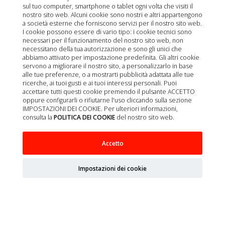
sul tuo computer, smartphone o tablet ogni volta che visiti il
nostro sito web. Alcuni cookie sono nostri e altri appartengono
a società esterne che forniscono servizi per il nostro sito web.
I cookie possono essere di vario tipo: i cookie tecnici sono
necessari per il funzionamento del nostro sito web, non
necessitano della tua autorizzazione e sono gli unici che
abbiamo attivato per impostazione predefinita. Gli altri cookie
servono a migliorare il nostro sito, a personalizzarlo in base
alle tue preferenze, o a mostrarti pubblicità adattata alle tue
ricerche, ai tuoi gusti e ai tuoi interessi personali. Puoi
accettare tutti questi cookie premendo il pulsante ACCETTO
oppure configurarli o rifiutarne l'uso cliccando sulla sezione
IMPOSTAZIONI DEI COOKIE. Per ulteriori informazioni,
consulta la
POLITICA DEI COOKIE
del nostro sito web.
PUNZON DE BIOPSIA 2MM 10UD
Accetto
Impostazioni dei cookie