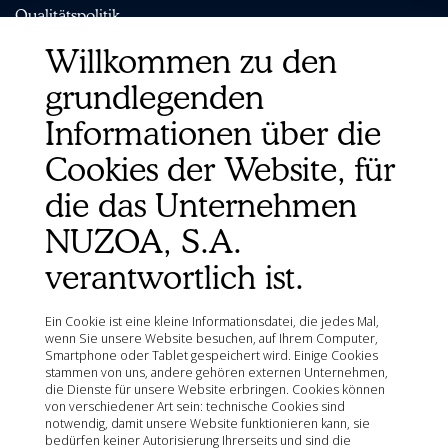
Qualitätspolitik
Cookie-Richtlinie
Willkommen zu den
Verkaufsbedingungen
grundlegenden
Rechtlicher Hinweis
Informationen über die
Seitenübersicht
Organisationen
Cookies der Website, für
Ministerium für Landwirtschaft, Fischerei, Ernährung und
die das Unternehmen
Umwelt (MAPA)
Spanische Agentur für Arzneimittel und
NUZOA, S.A.
Gesundheitsprodukte (AEMPS)
verantwortlich ist.
Informationszentrum für veterinärmedizinische
Arzneimittel CIMAVET der AEMPS
Ein Cookie ist eine kleine Informationsdatei, die jedes Mal,
wenn Sie unsere Website besuchen, auf Ihrem Computer,
Smartphone oder Tablet gespeichert wird. Einige Cookies
stammen von uns, andere gehören externen Unternehmen,
die Dienste für unsere Website erbringen. Cookies können
von verschiedener Art sein: technische Cookies sind
notwendig, damit unsere Website funktionieren kann, sie
bedürfen keiner Autorisierung Ihrerseits und sind die