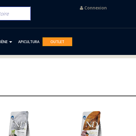
Connexion
IÈNE
APICULTURA
OUTLET