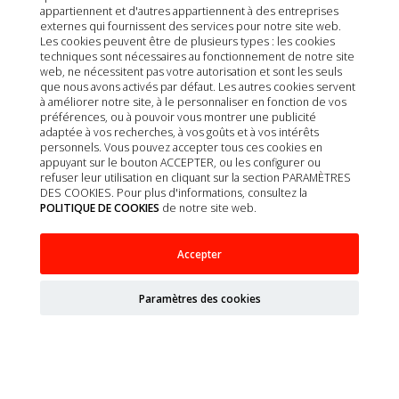
appartiennent et d'autres appartiennent à des entreprises
externes qui fournissent des services pour notre site web.
OUTLET
Les cookies peuvent être de plusieurs types : les cookies
techniques sont nécessaires au fonctionnement de notre site
web, ne nécessitent pas votre autorisation et sont les seuls
que nous avons activés par défaut. Les autres cookies servent
à améliorer notre site, à le personnaliser en fonction de vos
préférences, ou à pouvoir vous montrer une publicité
adaptée à vos recherches, à vos goûts et à vos intérêts
personnels. Vous pouvez accepter tous ces cookies en
appuyant sur le bouton ACCEPTER, ou les configurer ou
refuser leur utilisation en cliquant sur la section PARAMÈTRES
DES COOKIES. Pour plus d'informations, consultez la
POLITIQUE DE COOKIES
de notre site web.
VET SIMPLICITY GATO REDUCCION 4X1.5KG
Accepter
Paramètres des cookies