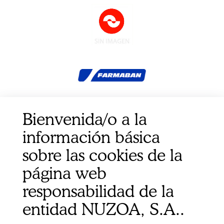
CPK SURGICAL DRESSING APOSITO ADHESIVO
Bienvenida/o a la
10x10cm 50U
información básica
sobre las cookies de la
página web
responsabilidad de la
entidad NUZOA, S.A..