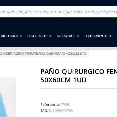
BIOLOGICO
DESECHABLES
ACCESORIOS
EQUIPAMIENTO
O QUIRURGICO FENESTRADO C/ADHESIVO 50X60CM 1UD
PAÑO QUIRURGICO FE
50X60CM 1UD
Referencia:
57998
EAN:
8429659005765