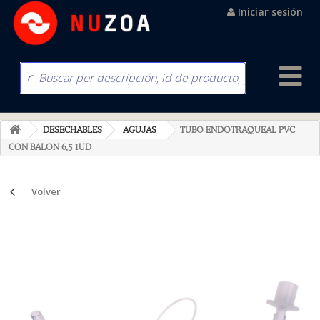
Iniciar sesión
DESECHABLES
AGUJAS
TUBO ENDOTRAQUEAL PVC
CON BALON 6,5 1UD
Volver