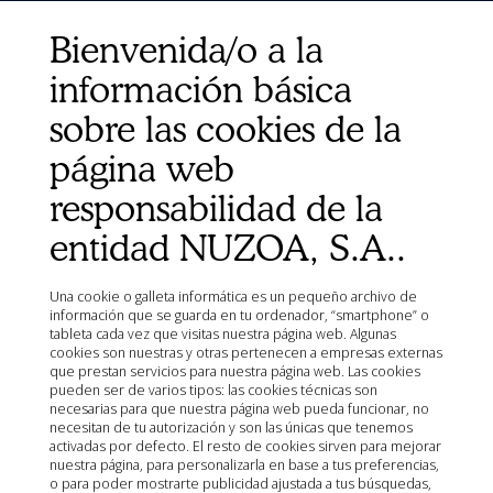
Aviso Legal
Bienvenida/o a la
Mapa del sitio
Organismos
información básica
Ministerio de Agricultura, Pesca, Alimentación y Medio
sobre las cookies de la
Ambiente (MAPA)
Agencia Española de Medicamentos y Productos
página web
Sanitarios (AEMPS)
responsabilidad de la
AEMPS del centro de información de medicamentos
veterinarios CIMAVET
entidad NUZOA, S.A..
Una cookie o galleta informática es un pequeño archivo de
información que se guarda en tu ordenador, “smartphone” o
tableta cada vez que visitas nuestra página web. Algunas
cookies son nuestras y otras pertenecen a empresas externas
que prestan servicios para nuestra página web. Las cookies
pueden ser de varios tipos: las cookies técnicas son
necesarias para que nuestra página web pueda funcionar, no
necesitan de tu autorización y son las únicas que tenemos
activadas por defecto. El resto de cookies sirven para mejorar
nuestra página, para personalizarla en base a tus preferencias,
o para poder mostrarte publicidad ajustada a tus búsquedas,